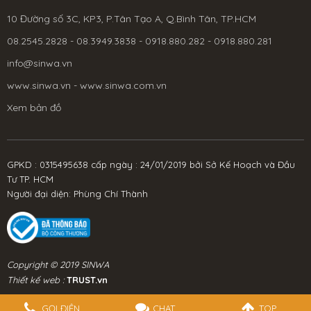
10 Đường số 3C, KP3, P.Tân Tạo A, Q.Bình Tân, TP.HCM
08.2545.2828 - 08.3949.3838 - 0918.880.282 - 0918.880.281
info@sinwa.vn
www.sinwa.vn - www.sinwa.com.vn
Xem bản đồ
GPKD : 0315495638 cấp ngày : 24/01/2019 bởi Sở Kế Hoạch và Đầu
Tư TP. HCM
Người đại diện: Phùng Chí Thành
Copyright © 2019 SINWA
Thiết kế web :
TRUST.vn
GỌI ĐIỆN
CHAT
TOP