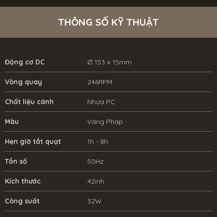
THÔNG SỐ KỸ THUẬT
Động cơ DC
Ø 153 x 15mm
Vòng quay
246RPM
Chất liệu cánh
Nhựa PC
Màu
Vàng Pháp
Hẹn giờ tắt quạt
1h - 8h
Tần số
50Hz
Kích thước
42inh
Công suất
32W