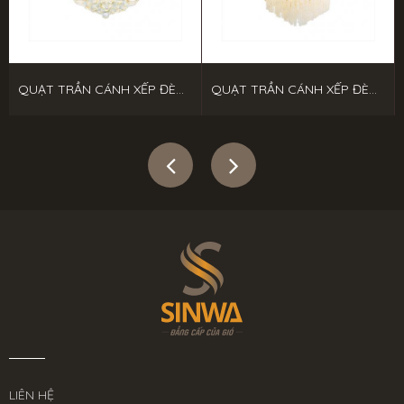
QUẠT TRẦN CÁNH XẾP ĐÈN LED
QUẠT TRẦN CÁNH XẾP ĐÈN LED
LIÊN HỆ